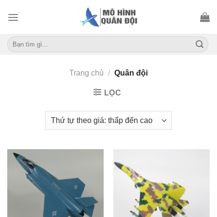
Skip
to
content
Tìm
kiếm:
Trang chủ
/
Quân đội
LỌC