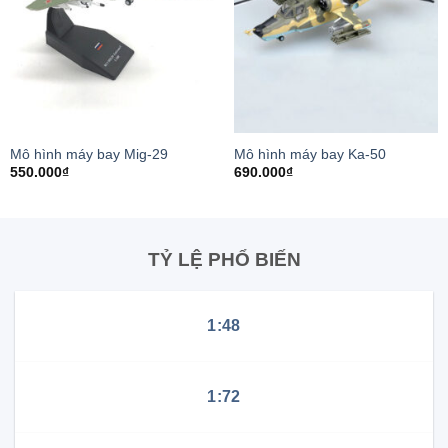
Mô hình máy bay Mig-29
Mô hình máy bay Ka-50
550.000
₫
690.000
₫
TỶ LỆ PHỔ BIẾN
1:48
1:72