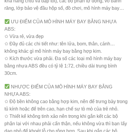
khả năng chịu va đập tốt), các bộ phận tự động, vỏ bánh
răng, lớp bảo vệ đầu hộp số, đồ chơi, mô hình máy bay…
ƯU ĐIỂM CỦA MÔ HÌNH MÁY BAY BẰNG NHỰA
ABS:
✩ Vừa rẻ, vừa đẹp
✩ Đầy đủ các chi tiết như: tên lửa, bom, thân, cánh…
không khác gì mô hình máy bay bằng hợp kim.
✩ Kích thước vừa phải. Đa số các loại mô hình máy bay
bằng nhựa ABS đều có tỷ lệ 1:72, chiều dài trung bình
30cm.
NHƯỢC ĐIỂM CỦA MÔ HÌNH MÁY BAY BẰNG
NHỰA ABS:
✩ Độ bền không cao bằng hợp kim, nên để trưng bày trong
tủ kính hoặc để trên cao, hạn chế sự tò mò của trẻ nhỏ.
✩ Thiết kế không tinh xảo nên trong khi gắn kết các bộ
phận lại với nhau phải cẩn thận, nếu không vừa thì bạn lấy
dao nhỏ để khoét lỗ cho rộng hơn. Sau khi gắn các bộ