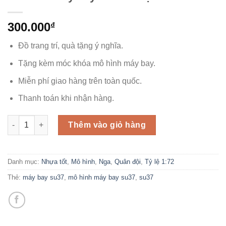
300.000
₫
Đồ trang trí, quà tặng ý nghĩa.
Tặng kèm móc khóa mô hình máy bay.
Miễn phí giao hàng trên toàn quốc.
Thanh toán khi nhận hàng.
Mô hình máy bay Su-37 nhựa ABS số lượng
Thêm vào giỏ hàng
Danh mục:
Nhựa tốt
,
Mô hình
,
Nga
,
Quân đội
,
Tỷ lệ 1:72
Thẻ:
máy bay su37
,
mô hình máy bay su37
,
su37