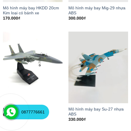
Mô hình máy bay HKDD 20cm
Mô hình máy bay Mig-29 nhựa
Kim loại có bánh xe
ABS
170.000
₫
300.000
₫
Mô hình máy bay Su-27 nhựa
Máy bay mô hình F-15
0877776661
ABS
650.000
₫
330.000
₫