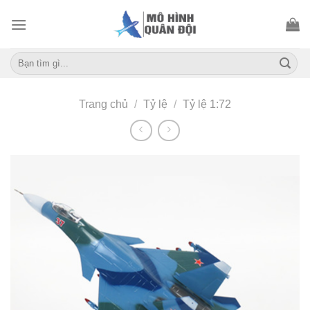
Skip
to
content
Tìm
kiếm:
Trang chủ
/
Tỷ lệ
/
Tỷ lệ 1:72