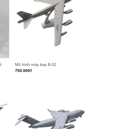
S
Mô hình máy bay B-52
750.000
₫