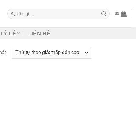
Tìm
0
₫
kiếm:
TỶ LỆ
LIÊN HỆ
hất