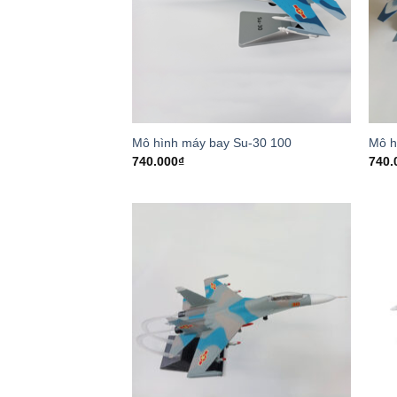
Mô hình máy bay Su-30 100
Mô h
740.000
₫
740.