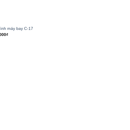
ình máy bay C-17
000
₫