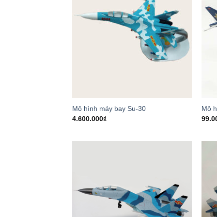
Mô hình máy bay Su-30
Mô h
4.600.000
₫
99.0