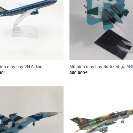
ình máy bay VN Airline
Mô hình máy bay Su-57 nhựa AB
00
₫
300.000
₫