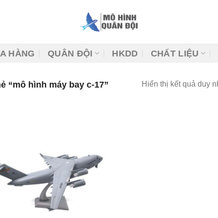
A HÀNG
QUÂN ĐỘI
HKDD
CHẤT LIỆU
ẻ “mô hình máy bay c-17”
Hiển thị kết quả duy n