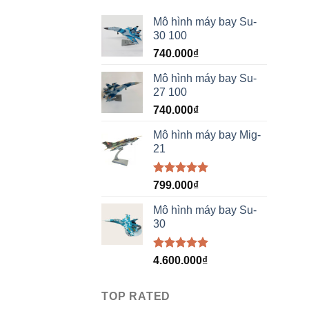
Mô hình máy bay Su-
30 100
740.000
₫
Mô hình máy bay Su-
27 100
740.000
₫
Mô hình máy bay Mig-
21
Được xếp
799.000
₫
hạng
5.00
5 sao
Mô hình máy bay Su-
30
Được xếp
4.600.000
₫
hạng
5.00
5 sao
TOP RATED