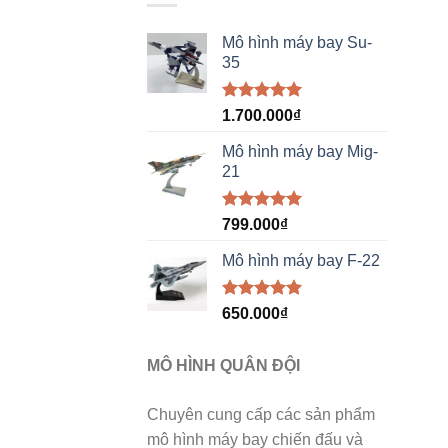
Mô hình máy bay Su-
35
Được xếp
1.700.000
₫
hạng
5.00
5 sao
Mô hình máy bay Mig-
21
Được xếp
799.000
₫
hạng
5.00
5 sao
Mô hình máy bay F-22
Được xếp
650.000
₫
hạng
5.00
5 sao
MÔ HÌNH QUÂN ĐỘI
Chuyên cung cấp các sản phẩm
mô hình máy bay chiến đấu và